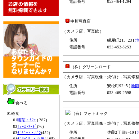
電話番号
053-464-1294
中川写真店
( カメラ店，写真館 )
住所
紺屋町213−23 [
電話番号
053-452-5253
（株）グリーンロード
( カメラ店，写真現像・焼付け，写真修整業
住所
安松町92−5 [
地図
電話番号
053-469-2598
食べる
01軽食
（有）フォトミック
01
喫茶・ｶﾌｪ
( 287)
( カメラ店，写真現像・焼付け，写真修整業
02
ﾌｧｰｽﾄﾌｰﾄﾞ
(76)
住所
佐藤2丁目8−10 [
03
ﾃﾞｻﾞｰﾄ・ﾊﾟﾝ
(452)
04
ﾃﾞﾘﾊﾞﾘｰ・弁当
( 185)