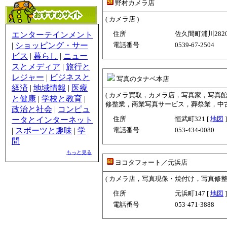
野村カメラ店
( カメラ店 )
住所
佐久間町浦川2820−
エンターテインメント
|
ショッピング・サー
電話番号
0539-67-2504
ビス
|
暮らし
|
ニュー
スとメディア
|
旅行と
レジャー
|
ビジネスと
写真のタナベ本店
経済
|
地域情報
|
医療
( カメラ買取，カメラ店，写真家，写真
と健康
|
学校と教育
|
修整業，商業写真サービス，葬祭業，中古
政治と社会
|
コンピュ
住所
恒武町321 [
地図
]
ータとインターネット
|
スポーツと趣味
|
学
電話番号
053-434-0080
問
もっと見る
ヨコタフォート／元浜店
( カメラ店，写真現像・焼付け，写真修整業
住所
元浜町147 [
地図
]
電話番号
053-471-3888