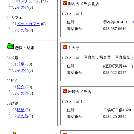
03
コスチューム
(72)
堀内カメラ浜北店
02
その他
(0)
( カメラ店 )
04カフェ
住所
貴布祢1814−13 [
01
ペットカフェ
(0)
電話番号
053-587-6616
02
その他
(0)
恋愛・結婚
ミカサ
( カメラ店，写真館，写真業，写真撮影 )
01式場
01
式場
(58)
住所
細江町気賀44−1 [
02
その他
(0)
電話番号
053-522-0547
02紹介
01
紹介
(39)
岩崎カメラ店
02
その他
(0)
( カメラ店 )
03結納
03
結納
(0)
住所
二俣町二俣1320−1
02
その他
(0)
電話番号
0539-25-2845