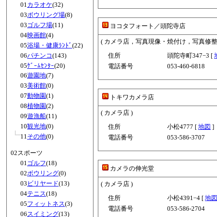
01
カラオケ
(32)
03
ボウリング場
(8)
03
ゴルフ場
(11)
ヨコタフォート／頭陀寺店
04
映画館
(4)
( カメラ店，写真現像・焼付け，写真修整業
05
浴場・健康ﾗﾝﾄﾞ
(22)
06
パチンコ
(143)
住所
頭陀寺町347−3 [
05
ｹﾞｰﾑｾﾝﾀｰ
(20)
電話番号
053-460-6818
06
遊園地
(7)
03
美術館
(0)
07
動物園
(1)
トキワカメラ店
08
植物園
(2)
( カメラ店 )
09
遊漁船
(11)
10
観光地
(0)
住所
小松4777 [
地図
]
11
その他
(0)
電話番号
053-586-3707
02スポーツ
01
ゴルフ
(18)
カメラの伸光堂
02
ボウリング
(0)
03
ビリヤード
(13)
( カメラ店 )
04
テニス
(18)
住所
小松4391−4 [
地
05
フィットネス
(3)
電話番号
053-586-2704
06
スイミング
(13)