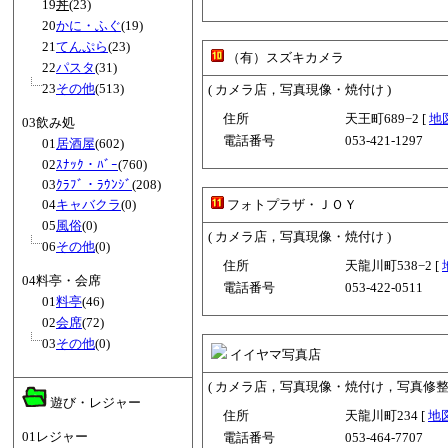
19
丼
(23)
20
かに・ふぐ
(19)
21
てんぷら
(23)
（有）スズキカメラ
22
パスタ
(31)
23
その他
(513)
( カメラ店，写真現像・焼付け )
住所
天王町689−2 [
地
03飲み処
電話番号
053-421-1297
01
居酒屋
(602)
02
ｽﾅｯｸ・ﾊﾞｰ
(760)
03
ｸﾗﾌﾞ・ﾗｳﾝｼﾞ
(208)
04
キャバクラ
(0)
フォトプラザ・ＪＯＹ
05
風俗
(0)
( カメラ店，写真現像・焼付け )
06
その他
(0)
住所
天龍川町538−2 [
04料亭・会席
電話番号
053-422-0511
01
料亭
(46)
02
会席
(72)
03
その他
(0)
イイヤマ写真店
( カメラ店，写真現像・焼付け，写真修整業
遊び・レジャー
住所
天龍川町234 [
地
01レジャー
電話番号
053-464-7707