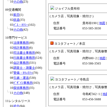
10
その他
(23)
ジョイフル貴布祢
09交通機関
01
航空
(1)
( カメラ店，写真現像・焼付け )
02
鉄道
(35)
住所
貴布祢190 [
地図
]
03
ﾊﾞｽ・ﾀｸｼｰ
(102)
電話番号
053-585-3030
04
その他
(42)
10専門サービス
01
法律事務所
(46)
ヨコタフォート／本店
02
特許事務所
(6)
( カメラ店，写真現像・焼付け，写真修整業
03
司法書士事務所
(90)
04
行政書士事務所
(124)
住所
内野680−2 [
地図
05
会計事務所
(331)
電話番号
053-586-3565
06
調査士・測量士
(100)
07
警備・ｾｷｭﾘﾃｨ
(78)
08
引越・運送
(530)
ヨコタフォート／寺島店
09
ﾃﾞｻﾞｲﾝ事務所
(163)
( カメラ店，写真現像・焼付け，写真修整業
10
探偵事務所
(35)
11
その他
(148)
住所
寺島町562−1 [
地
電話番号
053-456-5688
11レンタルリース
01
総合
(94)