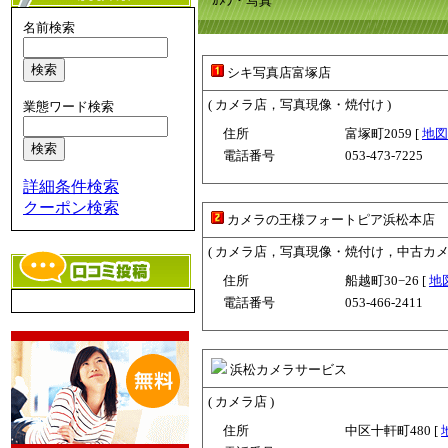
ｶﾒﾗ・写真
名前検索
シキ写真店富塚店
( カメラ店，写真現像・焼付け )
業態ワード検索
住所
富塚町2059 [
地図
電話番号
053-473-7225
詳細条件検索
クーポン検索
カメラの王様フォートピア浜松本店
( カメラ店，写真現像・焼付け，中古カメ
住所
船越町30−26 [
地
電話番号
053-466-2411
浜松カメラサービス
( カメラ店 )
住所
中区十軒町480 [