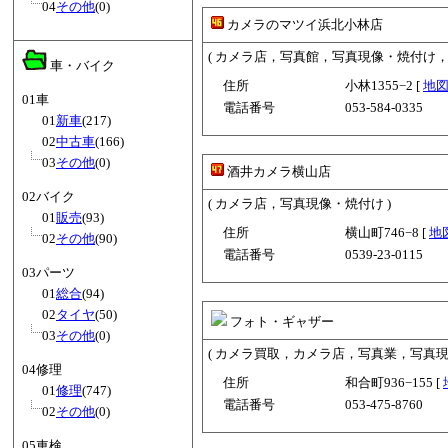
04
その他
(0)
カメラのマツイ浜北小林店
( カメラ店，写真館，写真現像・焼付け，
車・バイク
住所
小林1355−2 [
地
01車
電話番号
053-584-0335
01
新車
(217)
02
中古車
(166)
03
その他
(0)
酒井カメラ横山店
02バイク
( カメラ店，写真現像・焼付け )
01
販売
(93)
住所
横山町746−8 [
地
02
その他
(90)
電話番号
0539-23-0115
03パーツ
01
総合
(94)
02
タイヤ
(50)
フォト・ギャザー
03
その他
(0)
( カメラ買取，カメラ店，写真業，写真現
04修理
住所
和合町936−155 [
01
修理
(747)
電話番号
053-475-8760
02
その他
(0)
05車検