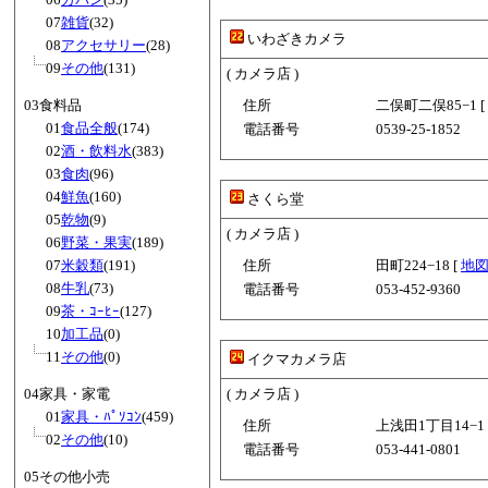
07
雑貨
(32)
いわざきカメラ
08
アクセサリー
(28)
09
その他
(131)
( カメラ店 )
03食料品
住所
二俣町二俣85−1 [
01
食品全般
(174)
電話番号
0539-25-1852
02
酒・飲料水
(383)
03
食肉
(96)
04
鮮魚
(160)
さくら堂
05
乾物
(9)
( カメラ店 )
06
野菜・果実
(189)
07
米穀類
(191)
住所
田町224−18 [
地
08
牛乳
(73)
電話番号
053-452-9360
09
茶・ｺｰﾋｰ
(127)
10
加工品
(0)
11
その他
(0)
イクマカメラ店
04家具・家電
( カメラ店 )
01
家具・ﾊﾟｿｺﾝ
(459)
住所
上浅田1丁目14−1 
02
その他
(10)
電話番号
053-441-0801
05その他小売