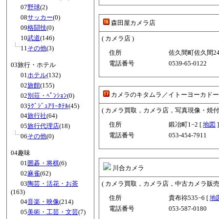
07
野球
(2)
08
サッカー
(0)
森田屋カメラ店
09
格闘技
(0)
10
武道
(146)
( カメラ店 )
11
その他
(3)
住所
佐久間町佐久間246
電話番号
0539-65-0122
03旅行・ホテル
01
ホテル
(132)
02
旅館
(155)
カメラのキタムラ／イトーヨーカドー
02
別荘・ﾍﾟﾝｼｮﾝ
(0)
03
ﾗｸﾞｼﾞｭｱﾘｰﾎﾃﾙ
(45)
( カメラ買取，カメラ店，写真現像・焼
04
旅行社
(64)
住所
鍛冶町1−2 [
地図
]
05
旅行代理店
(18)
電話番号
053-454-7911
06
その他
(0)
04趣味
01
囲碁・将棋
(6)
川合カメラ
02
麻雀
(62)
03
陶芸・活花・お茶
( カメラ買取，カメラ店，中古カメラ販売 
(163)
住所
貴布祢535−6 [
地
04
音楽・映像
(214)
電話番号
053-587-0180
05
美術・工芸・文芸
(7)