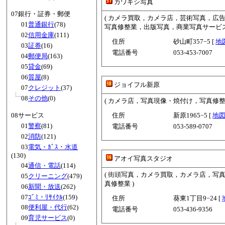
カワギシ写真
07銀行・証券・郵便
( カメラ買取，カメラ店，芸術写真，広
01
普通銀行
(78)
写真修整業，出版写真，商業写真サービス
02
信用金庫
(111)
住所
砂山町357−5 [
地
03
証券
(16)
電話番号
053-453-7007
04
郵便局
(163)
05
貸金
(69)
06
質屋
(8)
ジョイフル新原
07
クレジット
(37)
08
その他
(0)
( カメラ店，写真現像・焼付け，写真修整業
08サービス
住所
新原1965−5 [
地
01
警察
(81)
電話番号
053-589-0707
02
消防
(121)
03
電気・ｶﾞｽ・水道
(130)
アオイ写真スタジオ
04
通信・電話
(114)
( 街頭写真，カメラ買取，カメラ店，写
05
クリーニング
(479)
真修整業 )
06
新聞・放送
(262)
07
ｺﾞﾐ・ﾘｻｲｸﾙ
(159)
住所
葵東1丁目9−24 [
08
便利屋・代行
(62)
電話番号
053-436-9356
09
育児サービス
(0)