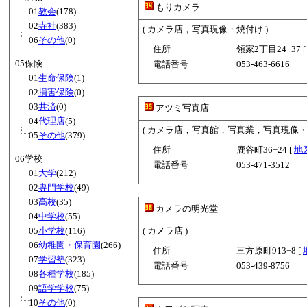
もりカメラ
01
教会
(178)
02
寺社
(383)
( カメラ店，写真現像・焼付け )
06
その他
(0)
住所
領家2丁目24−37 
05保険
電話番号
053-463-6616
01
生命保険
(1)
02
損害保険
(0)
03
共済
(0)
アツミ写真店
04
代理店
(5)
( カメラ店，写真館，写真業，写真現像・
05
その他
(379)
住所
鹿谷町36−24 [
地
06学校
電話番号
053-471-3512
01
大学
(212)
02
専門学校
(49)
03
高校
(35)
カメラの明光堂
04
中学校
(55)
05
小学校
(116)
( カメラ店 )
06
幼稚園・保育園
(266)
住所
三方原町913−8 [
07
学習塾
(323)
電話番号
053-439-8756
08
各種学校
(185)
09
語学学校
(75)
10
その他
(0)