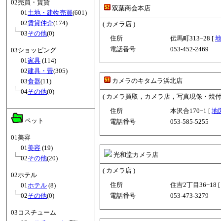
02売買・賃貸
双葉商会本店
01
土地・建物売買
(601)
02
賃貸仲介
(174)
( カメラ店 )
03
その他
(0)
住所
伝馬町313−28 [
電話番号
053-452-2469
03ショッピング
01
家具
(114)
02
建具・畳
(305)
カメラのキタムラ浜北店
03
食器
(11)
04
その他
(0)
( カメラ買取，カメラ店，写真現像・焼付
住所
本沢合170−1 [
地
ペット
電話番号
053-585-5255
01美容
01
美容
(19)
光和堂カメラ店
02
その他
(20)
( カメラ店 )
02ホテル
住所
住吉2丁目36−18 
01
ホテル
(8)
02
その他
(0)
電話番号
053-473-3279
03コスチューム