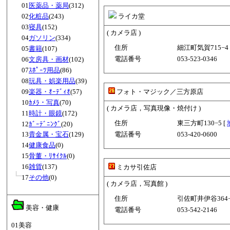
01
医薬品・薬局
(312)
02
化粧品
(243)
ライカ堂
03
寝具
(152)
( カメラ店 )
04
ガソリン
(334)
住所
細江町気賀715−4 
05
書籍
(107)
電話番号
053-523-0346
06
文房具・画材
(102)
07
ｽﾎﾟｰﾂ用品
(86)
08
玩具・娯楽用品
(39)
09
楽器・ｵｰﾃﾞｨｵ
(57)
フォト・マジック／三方原店
10
ｶﾒﾗ・写真
(70)
( カメラ店，写真現像・焼付け )
11
時計・眼鏡
(172)
住所
東三方町130−5 [
12
ｶﾞｰﾃﾞﾆﾝｸﾞ
(20)
13
貴金属・宝石
(129)
電話番号
053-420-0600
14
健康食品
(0)
15
骨董・ﾘｻｲｸﾙ
(0)
16
雑貨
(137)
ミカサ引佐店
17
その他
(0)
( カメラ店，写真館 )
住所
引佐町井伊谷364−
美容・健康
電話番号
053-542-2146
01美容