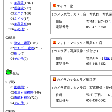
01
美容院
(1287)
エイコー堂
02
理容院
(727)
03
エステ
(169)
( カメラ買取，カメラ店，写真館，写真業
04
ネイル
(17)
住所
布橋1丁目7−15 [
05
美容外科
(0)
電話番号
053-471-5750
06
その他
(0)
02健康
01
整体・矯正
(106)
フォト・マジック／可美ＳＣ店
02
ﾏｯｻｰｼﾞ・療養
(218)
( カメラ店，写真現像・焼付け )
03
癒し
(5)
住所
増楽町655 [
地図
]
04
その他
(0)
電話番号
053-448-3452
生活
カメラのキタムラ／鴨江店
01行政
01
国機関
(0)
( カメラ買取，カメラ店，写真現像・焼
02
都道府県機関
(149)
住所
鴨江3丁目70−16 
03
市町村機関
(729)
電話番号
053-458-6662
04
その他
(0)
02病院