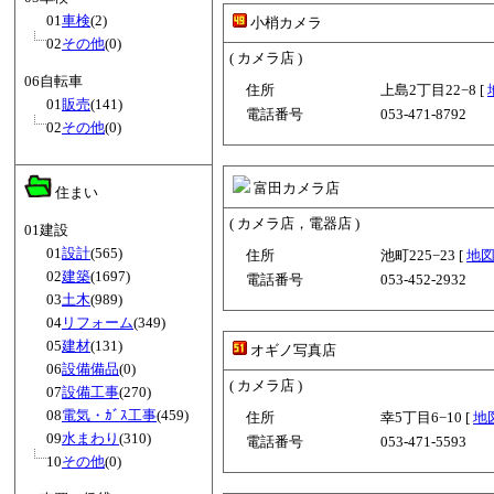
01
車検
(2)
小梢カメラ
02
その他
(0)
( カメラ店 )
06自転車
住所
上島2丁目22−8 [
01
販売
(141)
電話番号
053-471-8792
02
その他
(0)
富田カメラ店
住まい
( カメラ店，電器店 )
01建設
01
設計
(565)
住所
池町225−23 [
地
02
建築
(1697)
電話番号
053-452-2932
03
土木
(989)
04
リフォーム
(349)
05
建材
(131)
オギノ写真店
06
設備備品
(0)
( カメラ店 )
07
設備工事
(270)
08
電気・ｶﾞｽ工事
(459)
住所
幸5丁目6−10 [
地
09
水まわり
(310)
電話番号
053-471-5593
10
その他
(0)