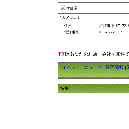
太陽堂
( カメラ店 )
住所
細江町中川7172−9
電話番号
053-522-1812
[PR]
※あなたのお店・会社を無料
イベント
|
ニュース
|
映画情報
|
特集