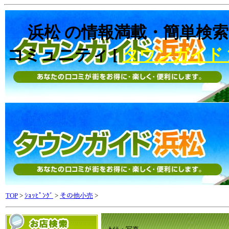
浜松 の情報満載・簡単検索
コミュニティ [
タウンガイド
TOP
>
ｼｮｯﾋﾟﾝｸﾞ
>
その他小売
>