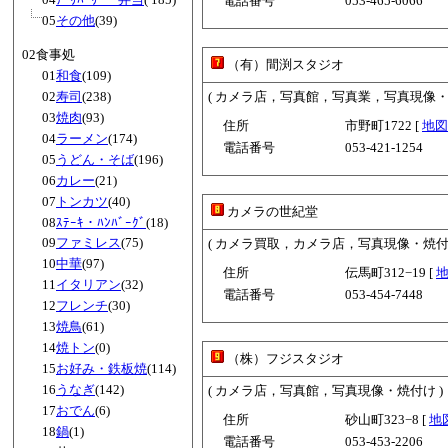
電話番号
053-465-6066
05
その他
(39)
02食事処
（有）間渕スタジオ
01
和食
(109)
02
寿司
(238)
( カメラ店，写真館，写真業，写真現像・
03
焼肉
(93)
住所
市野町1722 [
地図
04
ラーメン
(174)
電話番号
053-421-1254
05
うどん・そば
(196)
06
カレー
(21)
07
トンカツ
(40)
カメラの世紀堂
08
ｽﾃｰｷ・ﾊﾝﾊﾞｰｸﾞ
(18)
09
ファミレス
(75)
( カメラ買取，カメラ店，写真現像・焼
10
中華
(97)
住所
伝馬町312−19 [
11
イタリアン
(32)
電話番号
053-454-7448
12
フレンチ
(30)
13
焼鳥
(61)
14
焼トン
(0)
（株）フジスタジオ
15
お好み・鉄板焼
(114)
16
うなぎ
(142)
( カメラ店，写真館，写真現像・焼付け )
17
おでん
(6)
住所
砂山町323−8 [
地
18
鍋
(1)
電話番号
053-453-2206