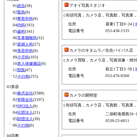
アオイ写真スタジオ
01
総合
(58)
02
緊急
(0)
( 街頭写真，カメラ店，写真館，写真業
03
整形外科
(0)
住所
葵東1丁目9−24 [
04
内科
(163)
電話番号
053-438-1535
05
歯科
(341)
06
耳鼻咽喉科
(32)
07
産婦人科
(27)
カメラのキタムラ／住吉バイパス店
08
美容外科
(0)
09
小児科
(103)
( カメラ買取，カメラ店，写真現像・焼
10
老人保健施設
(0)
住所
萩丘1丁目3−58 [
11
獣医
(67)
電話番号
053-476-0560
12
その他
(255)
03美容
01
株式会社
(5589)
カメラの開明堂
02
有限会社
(3197)
( 街頭写真，カメラ店，写真館，写真業
03
NPO法人
(0)
04
社団法人
(21)
住所
二俣町南鹿島56−1
05
財団法人
(39)
電話番号
0539-25-6011
06
その他
(0)
04宗教