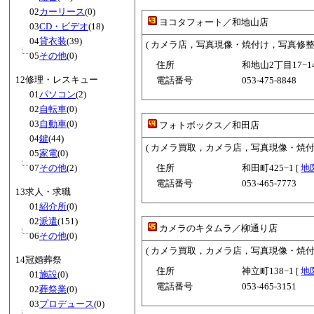
02
カーリース
(0)
ヨコタフォート／和地山店
03
CD・ビデオ
(18)
04
貸衣装
(39)
( カメラ店，写真現像・焼付け，写真修整業
05
その他
(0)
住所
和地山2丁目17−14
12修理・レスキュー
電話番号
053-475-8848
01
パソコン
(2)
02
自転車
(0)
03
自動車
(0)
フォトボックス／和田店
04
鍵
(44)
( カメラ買取，カメラ店，写真現像・焼
05
家電
(0)
07
その他
(2)
住所
和田町425−1 [
地
電話番号
053-465-7773
13求人・求職
01
紹介所
(0)
02
派遣
(151)
カメラのキタムラ／柳通り店
06
その他
(0)
( カメラ買取，カメラ店，写真現像・焼
14冠婚葬祭
住所
神立町138−1 [
地
01
施設
(0)
電話番号
053-465-3151
02
葬祭業
(0)
03
プロデュース
(0)