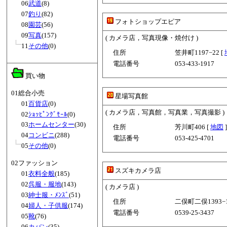
06
武道
(8)
07
釣り
(82)
フォトショップエピア
08
園芸
(56)
09
写真
(157)
( カメラ店，写真現像・焼付け )
11
その他
(0)
住所
笠井町1197−22 [
電話番号
053-433-1917
買い物
01総合小売
星場写真館
01
百貨店
(0)
( カメラ店，写真館，写真業，写真撮影 )
02
ｼｮｯﾋﾟﾝｸﾞﾓｰﾙ
(0)
03
ホームセンター
(30)
住所
芳川町406 [
地図
]
04
コンビニ
(288)
電話番号
053-425-4701
05
その他
(0)
02ファッション
スズキカメラ店
01
衣料全般
(185)
02
呉服・服地
(143)
( カメラ店 )
03
紳士服・ﾒﾝｽﾞ
(51)
住所
二俣町二俣1393−1
04
婦人・子供服
(174)
電話番号
0539-25-3437
05
靴
(76)
06
カバン
(35)